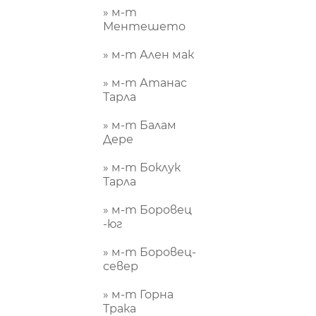
» м-т
Ментешето
» м-т Ален мак
» м-т Атанас
Тарла
» м-т Балам
Дере
» м-т Боклук
Тарла
» м-т Боровец
-юг
» м-т Боровец-
север
» м-т Горна
Трака