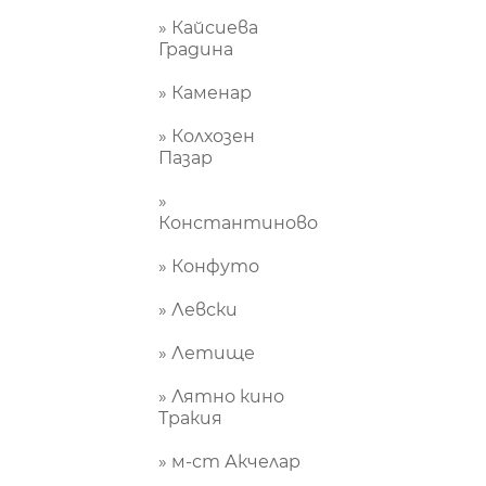
» Кайсиева
Градина
» Каменар
» Колхозен
Пазар
»
Константиново
» Конфуто
» Левски
» Летище
» Лятно кино
Тракия
» м-ст Акчелар