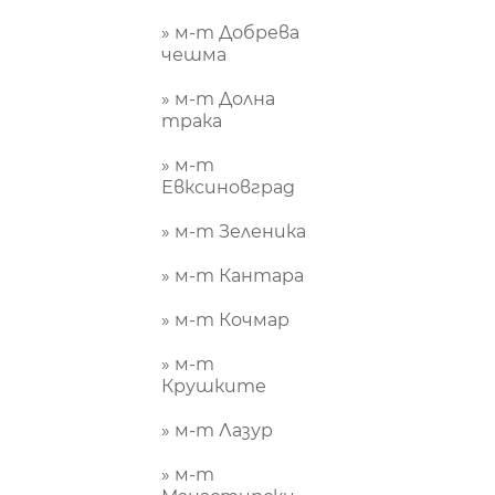
» м-т Добрева
чешма
» м-т Долна
трака
» м-т
Евксиновград
» м-т Зеленика
» м-т Кантара
» м-т Кочмар
» м-т
Крушките
» м-т Лазур
» м-т