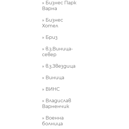
» Бизнес Парк
Варна
» Бизнес
Хотел
» Бриз
» в.з.Виница-
север
» в.з.Звездица
» Виница
» ВИНС
» Владислав
Варненчик
» Военна
болница