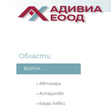
Области
ВАРНА
» Автогара
» Аспарухово
» Базар Левки