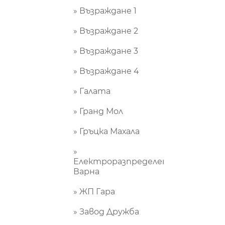
» Възраждане 1
» Възраждане 2
» Възраждане 3
» Възраждане 4
» Галата
» Гранд Мол
» Гръцка Махала
»
Електроразпределение
Варна
» ЖП Гара
» Завод Дружба