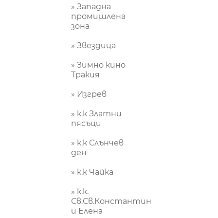
» Западна
промишлена
зона
» Звездица
» Зимно кино
Тракия
» Изгрев
» к.к Златни
пясъци
» к.к Слънчев
ден
» к.к Чайка
» к.к.
Св.Св.Константин
и Елена