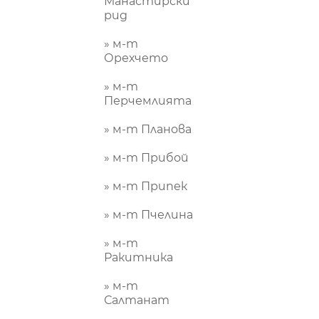
Манастирски
рид
» м-т
Орехчето
» м-т
Перчемлията
» м-т Планова
» м-т Прибой
» м-т Припек
» м-т Пчелина
» м-т
Ракитника
» м-т
Салтанат